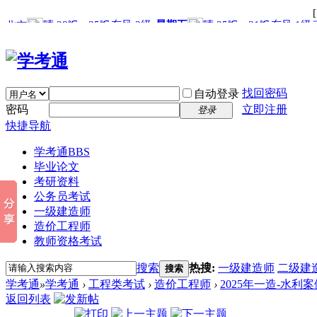
找回密码
自动登录
密码
立即注册
登录
快捷导航
学考通
BBS
毕业论文
考研资料
公务员考试
一级建造师
造价工程师
教师资格考试
搜索
热搜:
一级建造师
二级建
搜索
学考通
»
学考通
›
工程类考试
›
造价工程师
›
2025年一造-水利
返回列表