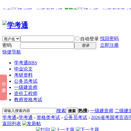
找回密码
自动登录
密码
立即注册
登录
快捷导航
学考通
BBS
毕业论文
考研资料
公务员考试
一级建造师
造价工程师
教师资格考试
搜索
热搜:
一级建造师
二级建
搜索
学考通
»
学考通
›
资格类考试
›
公务员考试
›
2026省考国考言
返回列表