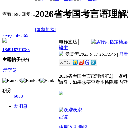
2026省考国考言语理
查看:
698
|
回复:
1
[复制链接]
loveyunfei365
电梯直达
楼主
1849
1877
6083
发表于 2025-9-17 15:32:45
|
只
主题
帖子
积分
管理员
2026省考国考言语理解汇总，
游客，如果您要查看本帖隐藏内容
积分
6083
发消息
收藏
回复
使用道具
举报