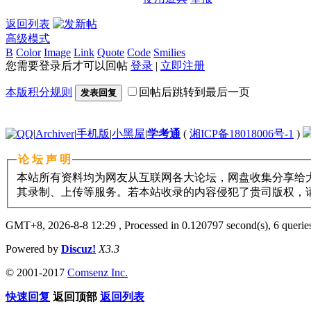
返回列表
高级模式
B
Color
Image
Link
Quote
Code
Smilies
您需要登录后才可以回帖
登录
|
立即注册
本版积分规则
回帖后跳转到最后一页
发表回复
|
Archiver
|
手机版
|
小黑屋
|
学考通
(
湘ICP备18018006号-1
)
论 坛 声 明
本站所有资料均为网友从互联网各大论坛，网盘收集分享给大
其录制、上传等服务。若本站收录的内容侵犯了贵司版权，请与11
GMT+8, 2026-8-8 12:29
, Processed in 0.120797 second(s), 6 queries
Powered by
Discuz!
X3.3
© 2001-2017
Comsenz Inc.
快速回复
返回顶部
返回列表