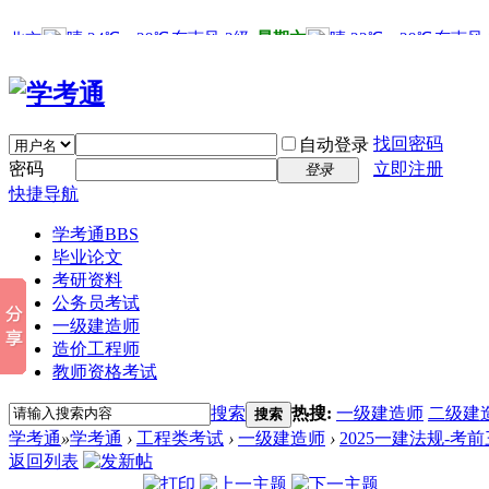
找回密码
自动登录
密码
立即注册
登录
快捷导航
学考通
BBS
毕业论文
考研资料
公务员考试
一级建造师
造价工程师
教师资格考试
搜索
热搜:
一级建造师
二级建
搜索
学考通
»
学考通
›
工程类考试
›
一级建造师
›
2025一建法规-考
返回列表