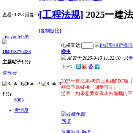
[工程法规]
2025一
查看:
1358
|
回复:
0
[复制链接]
loveyunfei365
电梯直达
1849
1877
6083
楼主
发表于 2025-9-13 11:22:10
|
只
主题
帖子
积分
管理员
2025一建法规-考前三页纸PD
网盘下载链接（回复可见）
游客，如果您要查看本帖隐藏内容
积分
6083
发消息
收藏
回复
使用道具
举报