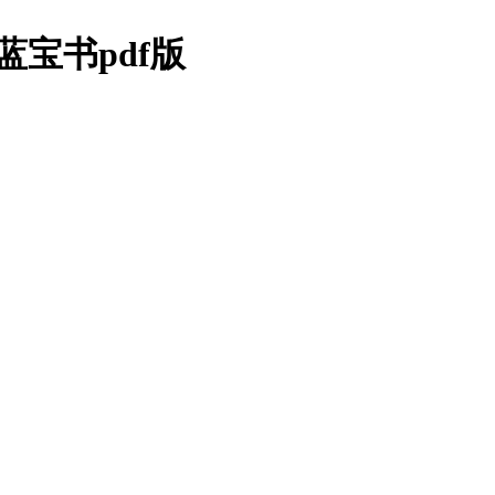
蓝宝书pdf版