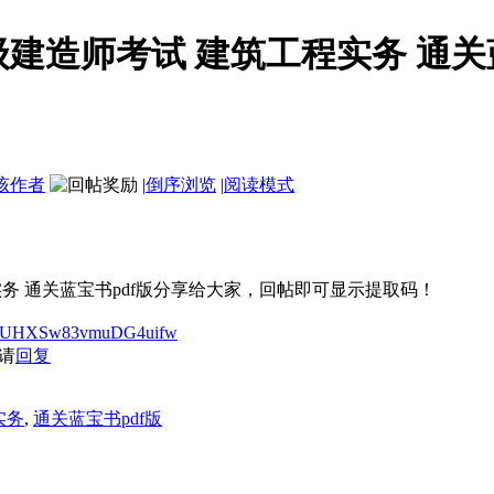
一级建造师考试 建筑工程实务 通关
该作者
|
倒序浏览
|
阅读模式
实务 通关蓝宝书pdf版分享给大家，回帖即可显示提取码！
dD-zUHXSw83vmuDG4uifw
请
回复
实务
,
通关蓝宝书pdf版