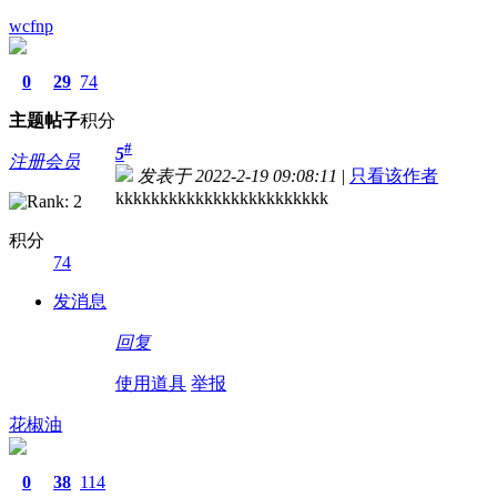
wcfnp
0
29
74
主题
帖子
积分
#
5
注册会员
发表于 2022-2-19 09:08:11
|
只看该作者
kkkkkkkkkkkkkkkkkkkkkkkk
积分
74
发消息
回复
使用道具
举报
花椒油
0
38
114