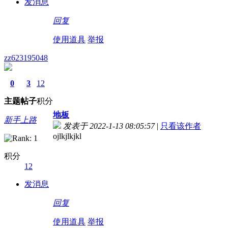
发消息
回复
使用道具
举报
zz623195048
0
3
12
主题
帖子
积分
地板
新手上路
发表于 2022-1-13 08:05:57
|
只看该作者
ojlkjlkjkl
积分
12
发消息
回复
使用道具
举报